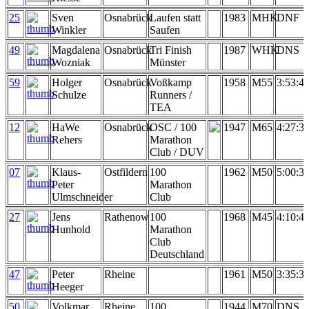
25
Sven
Osnabrück
Laufen statt
1983
MHK
DNF
Winkler
Saufen
49
Magdalena
Osnabrück
Tri Finish
1987
WHK
DNS
Wozniak
Münster
59
Holger
Osnabrück
Voßkamp
1958
M55
3:53:4
Schulze
Runners /
TEA
12
HaWe
Osnabrück
OSC / 100
1947
M65
4:27:3
Rehers
Marathon
Club / DUV
07
Klaus-
Ostfildern
100
1962
M50
5:00:3
Peter
Marathon
Ulmschneider
Club
27
Jens
Rathenow
100
1968
M45
4:10:4
Hunhold
Marathon
Club
Deutschland
47
Peter
Rheine
1961
M50
3:35:3
Heeger
50
Volkmar
Rheine
100
1944
M70
DNS