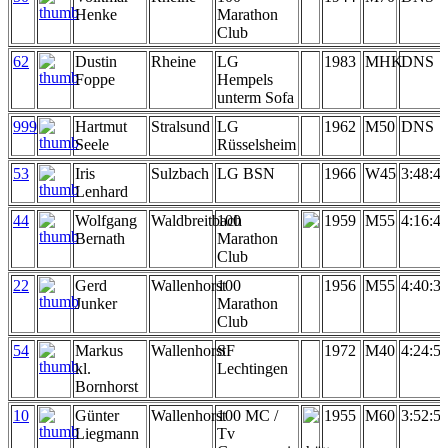
Henke
Marathon
Club
62
Dustin
Rheine
LG
1983
MHK
DNS
Foppe
Hempels
unterm Sofa
999
Hartmut
Stralsund
LG
1962
M50
DNS
Seele
Rüsselsheim
53
Iris
Sulzbach
LG BSN
1966
W45
3:48:4
Lenhard
44
Wolfgang
Waldbreitbach
100
1959
M55
4:16:4
Bernath
Marathon
Club
22
Gerd
Wallenhorst
100
1956
M55
4:40:3
Junker
Marathon
Club
54
Markus
Wallenhorst
SF
1972
M40
4:24:5
kl.
Lechtingen
Bornhorst
10
Günter
Wallenhorst
100 MC /
1955
M60
3:52:5
Liegmann
Tv