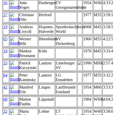
16
Jutta
Hasbergen
TV
1954
W60
4:33:2
Voges
Georgsmarienhütte
37
Christian
Herford
1977
M35
3:59:1
Otto
19
Andreas
Hopsten-
Sportler4acildrens
1968
M45
3:18:5
Crocoll
Halverde
World
05
Werner
Ibbenbüren
SV
1960
M55
4:22:5
Witt
Dickenberg
18
Markus
Köln
1970
M45
3:33:4
Neumann
33
Patrick
Laatzen
Lüneburger
1990
MHK
2:57:4
Kaczynski
SV
64
Peter
Laatzen
LG
1977
M35
3:32:2
Kaminsky
Emsdetten
42
Manfred
Lingen
Lauffreunde
1954
M60
3:53:3
Fels
Emsland
68
Marion
Lippstadt
1984
WHK
4:04:2
Fladda
32
Maria
Lohne
LT
1954
W60
3:58:0