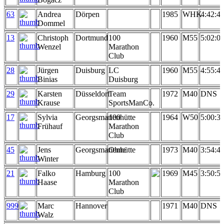
63
Andrea
Dörpen
1985
WHK
4:42:4
Dommel
13
Christoph
Dortmund
100
1960
M55
5:02:0
Wenzel
Marathon
Club
28
Jürgen
Duisburg
LC
1960
M55
4:55:4
Binias
Duisburg
29
Karsten
Düsseldorf
Team
1972
M40
DNS
Krause
SportsManCo.
17
Sylvia
Georgsmarienhütte
100
1964
W50
5:00:3
Frühauf
Marathon
Club
45
Jens
Georgsmarienhütte
Ohne
1973
M40
3:54:4
Winter
21
Falko
Hamburg
100
1969
M45
3:50:5
Haase
Marathon
Club
999
Marc
Hannover
1971
M40
DNS
Walz