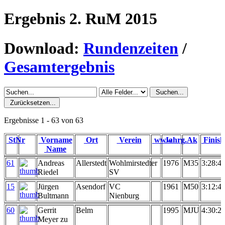
Ergebnis 2. RuM 2015
Download:
Rundenzeiten
/
Gesamtergebnis
Suchen...
Zurücksetzen...
Ergebnisse 1 - 63 von 63
StNr
Vorname
Ort
Verein
www
Jahrg.
Ak
Finish
Name
61
Andreas
Allerstedt
Wohlmirstedter
1976
M35
3:28:4
Riedel
SV
15
Jürgen
Asendorf
VC
1961
M50
3:12:4
Bultmann
Nienburg
60
Gerrit
Belm
1995
MJU
4:30:2
Meyer zu