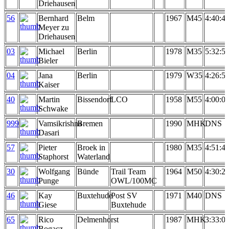
Driehausen
56
Bernhard
Belm
1967
M45
4:40:4
Meyer zu
Driehausen
03
Michael
Berlin
1978
M35
5:32:5
Bieler
04
Jana
Berlin
1979
W35
4:26:5
Kaiser
40
Martin
Bissendorf
LCO
1958
M55
4:00:0
Schwake
999
Vamsikrishna
Bremen
1990
MHK
DNS
Dasari
57
Pieter
Broek in
1980
M35
4:51:4
Staphorst
Waterland
30
Wolfgang
Bünde
Trail Team
1964
M50
4:30:2
Punge
OWL/100MC
46
Kay
Buxtehude
Post SV
1971
M40
DNS
Giese
Buxtehude
65
Rico
Delmenhorst
1987
MHK
3:33:0
Bogacz