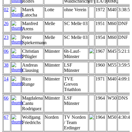
Rolfes
Waldschleicher/TEA/100MC
02
Marek
Lotte
ohne Verein
1972
M40
3:38:5
Latocha
26
Manfred
Melle
SC Melle 03
1951
M60
DNF
Arens
23
Peter
Melle
SC Melle 03
1954
M60
DNF
Spiekermann
06
Christian
Münster
6h-Lauf-
1967
M45
5:21:1
Pflügler
Münster
38
Andreas
Münster
LSF
1960
M55
3:59:5
Clausing
Münster
14
Rico
Münster
TVE
1971
M40
4:09:1
Runge
Greven
Triathlon
66
Magdalena
Münster
LSF
1964
W50
DNS
Cantu
Münster
Rodriguez
67
Wolfgang
Norden
TV Norden
1964
M50
4:30:4
Friedrichs
/ Team
Erdinger