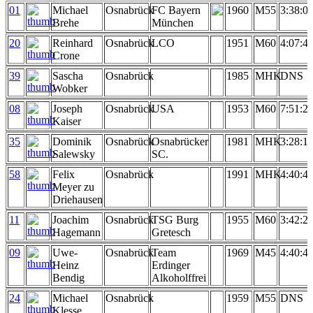
01
Michael
Osnabrück
FC Bayern
1960
M55
3:38:0
Brehe
München
20
Reinhard
Osnabrück
LCO
1951
M60
4:07:4
Crone
39
Sascha
Osnabrück
1985
MHK
DNS
Wobker
08
Joseph
Osnabrück
USA
1953
M60
7:51:2
Kaiser
35
Dominik
Osnabrück
Osnabrücker
1981
MHK
3:28:1
Salewsky
SC.
58
Felix
Osnabrück
1991
MHK
4:40:4
Meyer zu
Driehausen
11
Joachim
Osnabrück
TSG Burg
1955
M60
3:42:2
Hagemann
Gretesch
09
Uwe-
Osnabrück
Team
1969
M45
4:40:4
Heinz
Erdinger
Bendig
Alkoholffrei
24
Michael
Osnabrück
1959
M55
DNS
Klesse